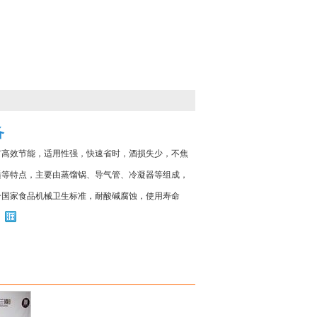
备
有高效节能，适用性强，快速省时，酒损失少，不焦
适等特点，主要由蒸馏锅、导气管、冷凝器等组成，
合国家食品机械卫生标准，耐酸碱腐蚀，使用寿命
省时、省燃料可以直接在家庭或餐厅、酒店内使用，
者可以直接观看餐厅、酒店现蒸现卖，适合家庭，小
厂使用。